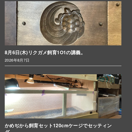
8月6日(木)リクガメ飼育1O1の講義。
2026年8月7日
かめぢから飼育セット120cmケージでセッティン
グ。