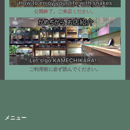
公開終了。ご来店ください。
ご利用前に必ず読んでください。
メニュー