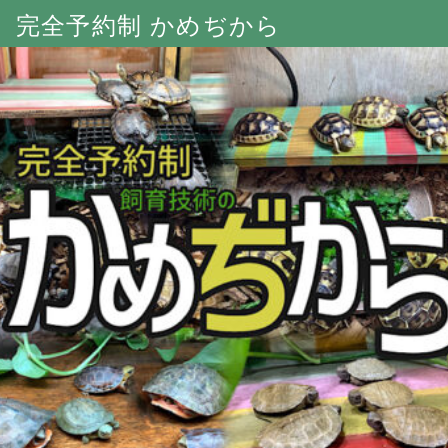
完全予約制 かめぢから