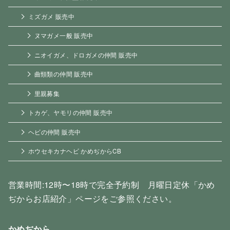
ミズガメ 販売中
ヌマガメ一般 販売中
ニオイガメ、ドロガメの仲間 販売中
曲頸類の仲間 販売中
里親募集
トカゲ、ヤモリの仲間 販売中
ヘビの仲間 販売中
ホウセキカナヘビ かめぢからCB
営業時間:12時〜18時で完全予約制 月曜日定休「かめ
ぢからお店紹介」ページをご参照ください。
かめぢから