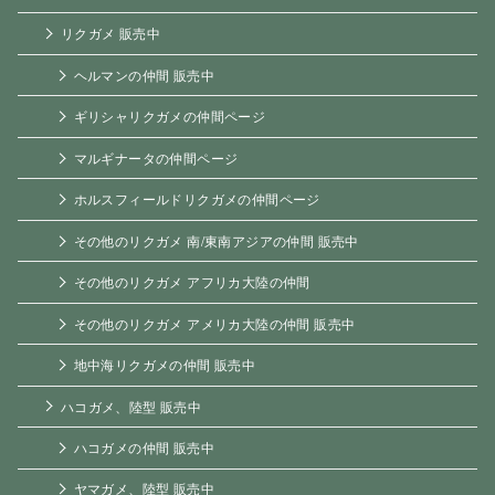
リクガメ 販売中
ヘルマンの仲間 販売中
ギリシャリクガメの仲間ページ
マルギナータの仲間ページ
ホルスフィールドリクガメの仲間ページ
その他のリクガメ 南/東南アジアの仲間 販売中
その他のリクガメ アフリカ大陸の仲間
その他のリクガメ アメリカ大陸の仲間 販売中
地中海リクガメの仲間 販売中
ハコガメ、陸型 販売中
ハコガメの仲間 販売中
ヤマガメ、陸型 販売中