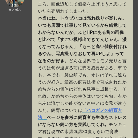
ころ、画像追加して価格を上げようと思って
カメボス
いたら売切れてしまった。
本当にね、トウブハコは売れ残りが楽しみ。
いつも店頭で仕事して見ているから錯覚して
わからないんだが、ふとHPにある昔の画像
と比べて「すごい模様出てきてんじゃん、濃
くなってんじゃん」「もっと高い値段付けれ
るやん、写真撮りなおして再UPしよ」って
なるのが好き。
どんな世界でもモノ売りと言
うのは旬が過ぎる前に売る必要がある。車で
も、本でも、爬虫類でも。オレはそれに逆ら
うのが好き。最高の飼育技術で育成されたか
めぢからの個体はどれも見事に成長する。そ
れ故、かめぢからの生体はいつでも旬。右か
ら左に流すしか能がない連中とは次元が違う
んだ。飼育については
「ハコガメの飼育方
法」
ページを参考に飼育者も生体もストレス
にならない飼い方を実践してくれ。
モンキュ
ア君は現在の水温気温30度くらいで育成