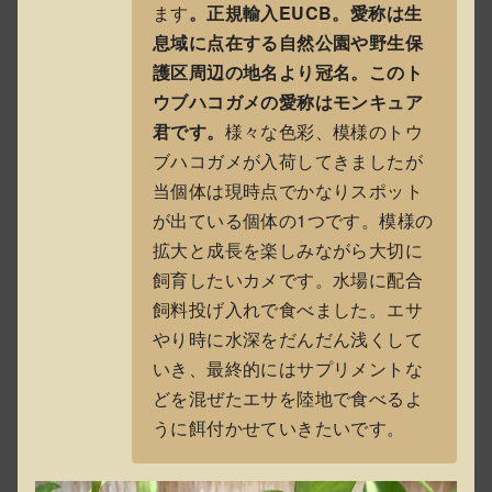
ます
。正規輸入EUCB。愛称は生
息域に点在する自然公園や野生保
護区周辺の地名より冠名。このト
ウブハコガメの愛称はモンキュア
君です。
様々な色彩、模様のトウ
ブハコガメが入荷してきましたが
当個体は現時点でかなりスポット
が出ている個体の1つです。模様の
拡大と成長を楽しみながら大切に
飼育したいカメです。水場に配合
飼料投げ入れで食べました。エサ
やり時に水深をだんだん浅くして
いき、最終的にはサプリメントな
どを混ぜたエサを陸地で食べるよ
うに餌付かせていきたいです。