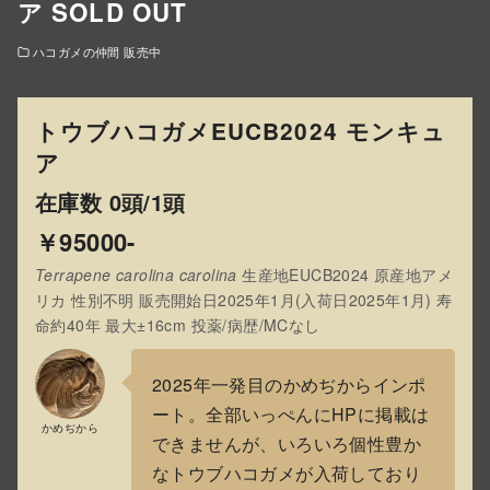
ア SOLD OUT
ハコガメの仲間 販売中
トウブハコガメEUCB2024 モンキュ
ア
在庫数 0頭/1頭
￥95000-
Terrapene carolina carolina
生産地EUCB2024 原産地アメ
リカ 性別不明 販売開始日2025年1月(入荷日2025年1月) 寿
命約40年 最大±16cm 投薬/病歴/MCなし
2025年一発目のかめぢからインポ
ート。全部いっぺんにHPに掲載は
かめぢから
できませんが、いろいろ個性豊か
なトウブハコガメが入荷しており