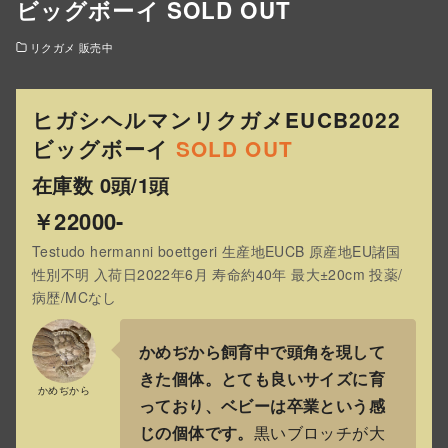
ビッグボーイ SOLD OUT
リクガメ 販売中
ヒガシヘルマンリクガメEUCB2022
ビッグボーイ
SOLD OUT
在庫数 0頭/1頭
￥22000-
Testudo hermanni boettgeri 生産地EUCB 原産地EU諸国
性別不明 入荷日2022年6月 寿命約40年 最大±20cm 投薬/
病歴/MCなし
かめぢから飼育中で頭角を現して
きた個体。とても良いサイズに育
かめぢから
っており、ベビーは卒業という感
じの個体です。
黒いブロッチが大