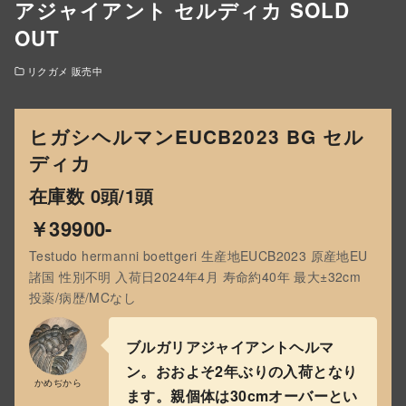
アジャイアント セルディカ SOLD
OUT
リクガメ 販売中
ヒガシヘルマンEUCB2023 BG セル
ディカ
在庫数 0頭/1頭
￥39900-
Testudo hermanni boettgeri 生産地EUCB2023 原産地EU
諸国 性別不明 入荷日2024年4月 寿命約40年 最大±32cm
投薬/病歴/MCなし
ブルガリアジャイアントヘルマ
ン。おおよそ2年ぶりの入荷となり
かめぢから
ます。親個体は30cmオーバーとい