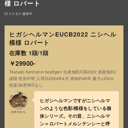
様 ロバート
リクガメ 販売中
ヒガシヘルマンEUCB2022 ニシヘル
模様 ロバート
在庫数 1頭/1頭
￥29900-
Testudo hermanni boettgeri
生産地EUCB2022 原産地EU
諸国 性別不明 入荷日2024年4月 寿命約40年 最大±23cm
投薬/病歴/MCなし
ヒガシヘルマンですがニシヘルマ
ンのような色彩/模様をしている個
かめぢから
体シリーズ。その昔、ニシヘルマ
ン＝ロバートメルンテンシーと呼