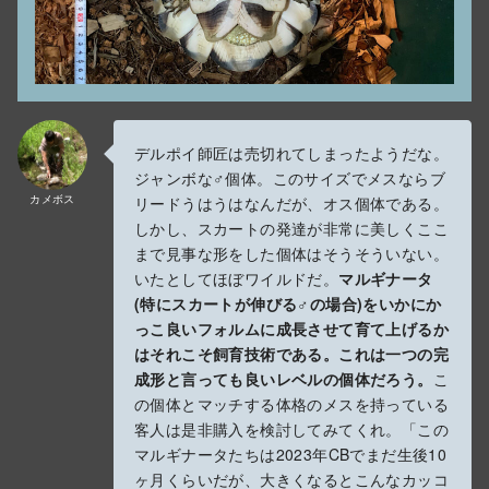
デルポイ師匠は売切れてしまったようだな。
ジャンボな♂個体。このサイズでメスならブ
カメボス
リードうはうはなんだが、オス個体である。
しかし、スカートの発達が非常に美しくここ
まで見事な形をした個体はそうそういない。
いたとしてほぼワイルドだ。
マルギナータ
(特にスカートが伸びる♂の場合)をいかにか
っこ良いフォルムに成長させて育て上げるか
はそれこそ飼育技術である。これは一つの完
成形と言っても良いレベルの個体だろう。
こ
の個体とマッチする体格のメスを持っている
客人は是非購入を検討してみてくれ。「この
マルギナータたちは2023年CBでまだ生後10
ヶ月くらいだが、大きくなるとこんなカッコ