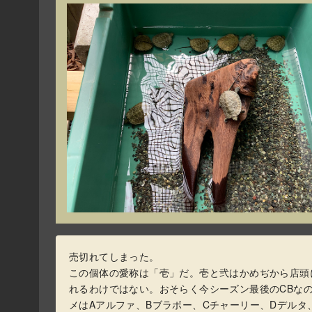
売切れてしまった。
この個体の愛称は「壱」だ。壱と弐はかめぢから店頭
れるわけではない。おそらく今シーズン最後のCBなの
メはAアルファ、Bブラボー、Cチャーリー、Dデルタ