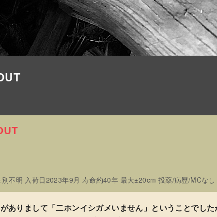
OUT
OUT
本 性別不明 入荷日2023年9月 寿命約40年 最大±20cm 投薬/病歴/MCなし
せがありまして「二ホンイシガメいません」ということでした