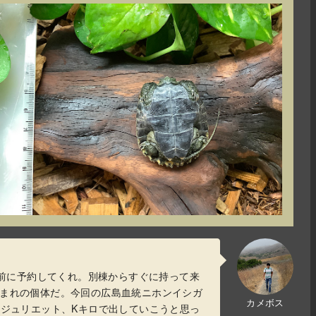
前に予約してくれ。別棟からすぐに持って来
生まれの個体だ。今回の広島血統ニホンイシガ
カメボス
Jジュリエット、Kキロで出していこうと思っ