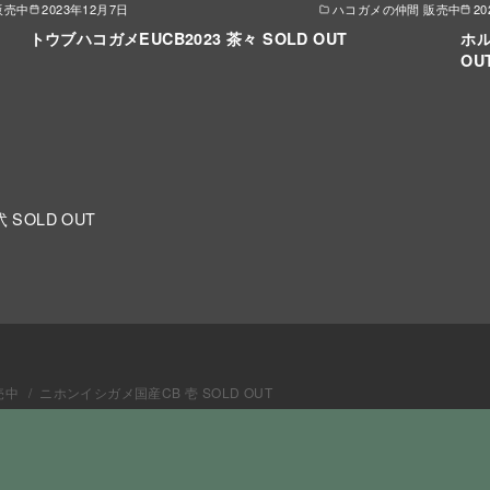
販売中
2023年12月7日
ハコガメの仲間 販売中
2
トウブハコガメEUCB2023 茶々 SOLD OUT
ホル
OU
SOLD OUT
売中
ニホンイシガメ国産CB 壱 SOLD OUT