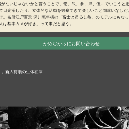
使うな、風情がないじゃないかと言うことで、壱、弐、参、肆、伍…でいこうと
て日光浴したり、立体的な活動を観察できて楽しいこと間違いなしだ
ぞ。名所江戸百景 深川萬年橋の「富士と吊るし亀」のモデルにもな
人は基本カメが好き」って事だと思う。
かめぢからにお問い合わせ
中
新入荷順の生体在庫