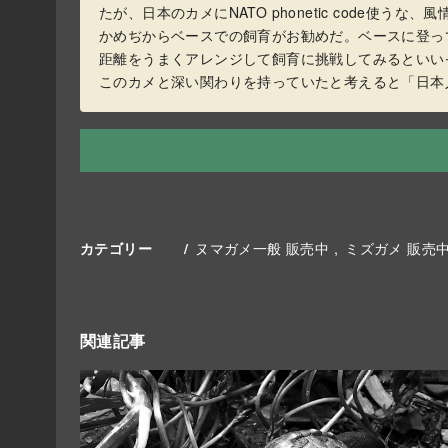
たが、日本のカメにNATO phonetic code
かめぢからベースでの飼育がお勧めだ。ベースに登っ
距離をうまくアレンジして飼育に挑戦してみるといい
このカメと深い関わりを持っていたと考えると「日本
ヌマガメ一般 販売中
ミズガメ 販売
カテゴリー
関連記事