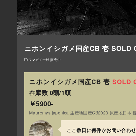
ニホンイシガメ国産CB 壱 SOLD 
ヌマガメ一般 販売中
ニホンイシガメ国産CB 壱
SOLD 
在庫数 0頭/1頭
￥5900-
Mauremys japonica 生産地国産CB2023 原産地日
ここ数日に何件かお問い合わ