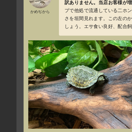
訳ありません。当店お客様が増
プで他処で流通している二ホ
かめぢから
さを垣間見れます。この左の
しょう。エサ食い良好、配合