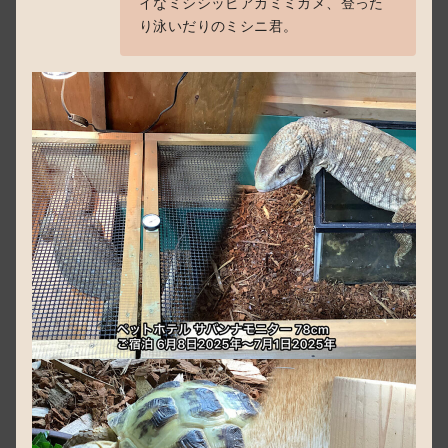
イなミシシッピアカミミガメ、登った
り泳いだりのミシニ君。