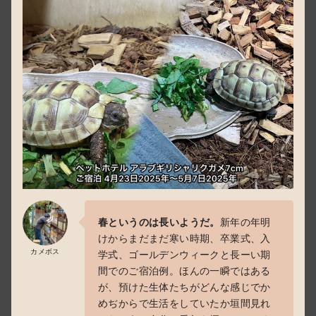
春というのは長いようだ。
新年の年明
けからまだまだ寒い時期、卒業式、入
カメボス
学式、ゴールデンウィークと長ーい期
間でのご宿泊例。ほんの一瞬ではある
が、預けた生体たちがどんな感じでか
めぢからで生活をしていたか垣間見れ