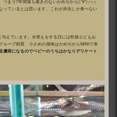
り7年間落ち着きのないかめぢから(;’∀’) ハッ
なっているとは思います。これが赤虫しか食べない
に与えています。水替えをする日には乾燥エビもお
グループ飼育、小さめの個体はかめぢからMINIで単
皮膚病になるのでベビーのうちはかなりデリケート