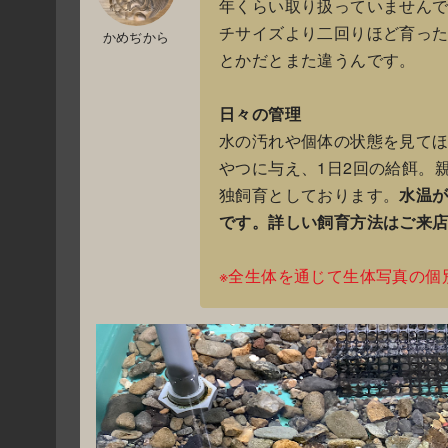
年くらい取り扱っていませんでし
チサイズより二回りほど育っ
かめぢから
とかだとまた違うんです。
日々の管理
水の汚れや個体の状態を見てほ
やつに与え、1日2回の給餌。
独飼育としております。
水温
です。詳しい飼育方法はご来
※全生体を通じて生体写真の個