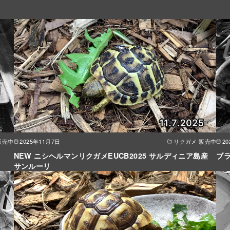
販売中
2025年11月7日
リクガメ 販売中
2
NEW ニシヘルマンリクガメEUCB2025 サルディニア島産
ブラ
サンルーリ