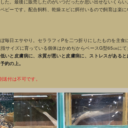
た。最後に販売したのがいつだったか思い出せないくらい。つま
たベビーです。配合飼料、乾燥エビに餌付いるので飼育は楽に
ぼ毎日エサやり。セララフィPを二つ折りにしたものを主食
親指サイズに育っている個体はかめぢからベースG型65㎝にて
が低いと皮膚病に、水質が悪いと皮膚病に、ストレスがあると
店予約の上。
別送付は不可です。