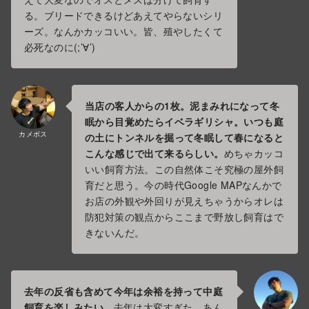
る。ブリードできるけどあえてやらないシリ
ーズ。なんかカッコいい。皆、殖やしたくて
必死なのに(;’∀’)
当店の客人からの1枚。泥まみれになって冬
眠から目覚めたらイベラギリシャ。いつも庭
カメボス
の土にトンネルを掘って冬眠して春になると
こんな感じで出て来るらしい。
めちゃカッコ
いい飼育方法。この自然体こそ究極の屋外飼
育だと思う。今の時代Google MAPなんかで
お店の外観や外回りが見えちゃうからオレは
防犯対策の観点からここまで野放し飼育はで
きないんだ。
去年の反省も含めて今年は余裕を持って中庭
飼育を楽しみたい。
去年は大変すぎた。あん