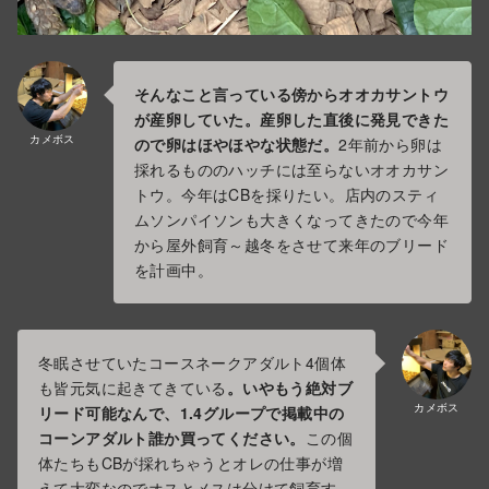
そんなこと言っている傍からオオカサントウ
が産卵していた。産卵した直後に発見できた
カメボス
ので卵はほやほやな状態だ。
2年前から卵は
採れるもののハッチには至らないオオカサン
トウ。今年はCBを採りたい。店内のスティ
ムソンパイソンも大きくなってきたので今年
から屋外飼育～越冬をさせて来年のブリード
を計画中。
冬眠させていたコースネークアダルト4個体
も皆元気に起きてきている
。いやもう絶対ブ
カメボス
リード可能なんで、1.4グループで掲載中の
コーンアダルト誰か買ってください。
この個
体たちもCBが採れちゃうとオレの仕事が増
えて大変なのでオスとメスは分けて飼育す