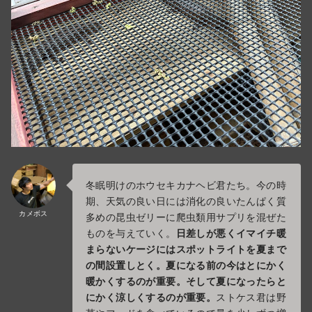
冬眠明けのホウセキカナヘビ君たち。今の時
期、天気の良い日には消化の良いたんぱく質
カメボス
多めの昆虫ゼリーに爬虫類用サプリを混ぜた
ものを与えていく。
日差しが悪くイマイチ暖
まらないケージにはスポットライトを夏まで
の間設置しとく。夏になる前の今はとにかく
暖かくするのが重要。そして夏になったらと
にかく涼しくするのが重要。
ストケス君は野