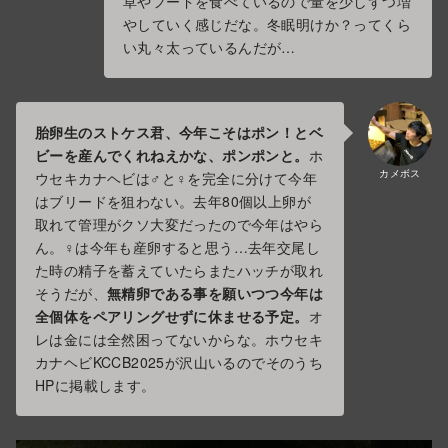
草やフードを食べているので量を少しずつ増
やしていく感じだな。冬眠明けか？ってくら
い丸々太っているんだが…
胎卵生のストケス君、今年こそはポン！とベ
ビーを産んでくれねえかな、ポンポンと。
ホ
カメボス
ウセキカナヘビは♂と♀を完全に分けて今年
はブリードを狙わない。去年80個以上卵が
取れて管理がクソ大変だったので今年はやら
ん。♀は今年も産卵すると思う…去年交尾し
た時の精子を蓄えていたらまたハッチが取れ
そうだが、
無精卵である事を願いつつ今年は
全個体をペアリングせずに休ませる予定。
オ
レは金には全然困ってないからな。ホウセキ
カナヘビKCCB2025が沢山いるのでそのうち
HPに掲載します。