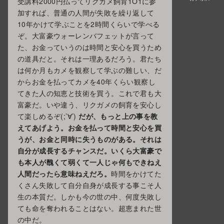
受講料2000円払ってリクガメ飼育1O1に参
加すれば、普通の人間が失敗を繰り返して
10年かけて学ぶことを2時間くらいで学べる
ぞ。大富豪ウォーレンバフェットが言って
た、お金っていうのは時間と安心を買うため
の道具だと。それは一理あるだろう。君たち
は何か月もカメを観察して学ぶの難しい、だ
からお金を払ってカメを40年くらい観察し
てきた人の知恵と技術を買う。これで君も大
富豪だ。いや違う、リクガメの飼育を安心し
て楽しめるぞ(;’∀’)
だが、もっと上の事を教
えてあげよう。お金を払って時間と安心を買
うが、お金と同時に失うものがある。それは
自分が成長するチャンスだ。いくら大富豪で
も本人が醜くて弱くて一人じゃ何もできねえ
人間だったら意味ねえだろ。
時間をかけてた
くさん失敗して自分自身が成長する事こそ人
生の本質だ。しかも今の世の中、何度失敗し
ても命を奪われることはない。超恵まれた世
の中だ。