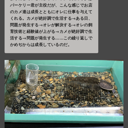
パーケリー君が主役だが、こんな感じでお店
のカメ達は成長とともにオレに仕事を与えて
くれる。カメが絶好調で生活する→ある日、
問題が発生する→オレが解決する→オレの飼
育技術と経験値が上がる→カメが絶好調で生
活する→問題が発生する……この繰り返しで
かめぢからは成長しているのだ。