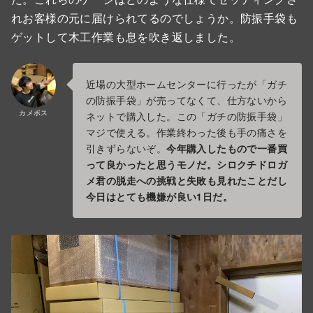
れお客様の元に届けられてるのでしょうか。防振手袋も
ゲットして木工作業も息を吹き返しました。
近場の大型ホームセンターに行ったが「ガチ
の防振手袋」が売ってなくて、仕方ないから
カメボス
ネットで購入した。この「ガチの防振手袋」
マジで使える。作業終わった後も手の痛さを
引きずらないぞ。
今年購入したもので一番買
って良かったと思うモノだ。シロクチドロガ
メ君の脱走への挑戦と失敗も見れたことだし
今日はとても機嫌が良い1日だ。