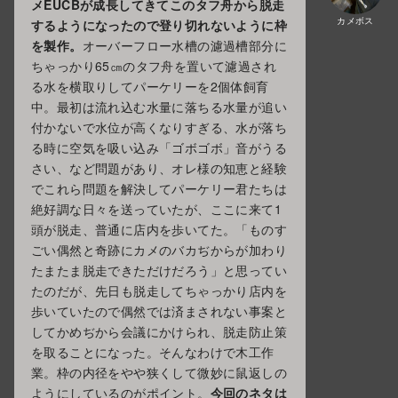
メEUCBが成長してきてこのタフ舟から脱走
カメボス
するようになったので登り切れないように枠
を製作。
オーバーフロー水槽の濾過槽部分に
ちゃっかり65㎝のタフ舟を置いて濾過され
る水を横取りしてパーケリーを2個体飼育
中。最初は流れ込む水量に落ちる水量が追い
付かないで水位が高くなりすぎる、水が落ち
る時に空気を吸い込み「ゴボゴボ」音がうる
さい、など問題があり、オレ様の知恵と経験
でこれら問題を解決してパーケリー君たちは
絶好調な日々を送っていたが、ここに来て1
頭が脱走、普通に店内を歩いてた。「ものす
ごい偶然と奇跡にカメのバカぢからが加わり
たまたま脱走できただけだろう」と思ってい
たのだが、先日も脱走してちゃっかり店内を
歩いていたので偶然では済まされない事案と
してかめぢから会議にかけられ、脱走防止策
を取ることになった。そんなわけで木工作
業。枠の内径をやや狭くして微妙に鼠返しの
ようにしているのがポイント。
今回のネタは