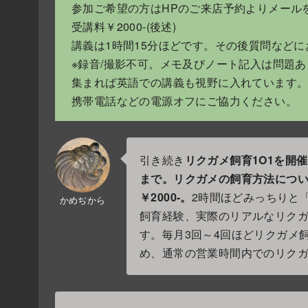
参加ご希望の方はHPのご来店予約よりメール
受講料￥2000-(後述)
講義は1時間15分ほどです。その後質問など
※録音/撮影不可。メモ及びノート記入は問題
集まれば英語での講義も視野に入れています。
携帯電話などの電源オフにご協力ください。
引き続き
リクガメ飼育1O1を開催
まで。リクガメの飼育方法につい
￥2000-。
2時間ほどみっちりと
かめぢから
飼育経験、実際のリアルなリク
す。毎月3回～4回ほどリクガメ飼
め、通常の営業時間内でのリクガ