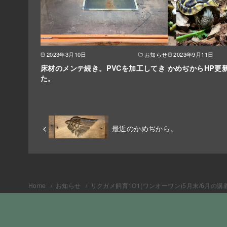
2023年3月10日
お知らせ
2023年9月11日
床材のメンテ続き。PVCを加工してき
かめぢからHP更
た。
最近のかめぢから。
Home
お知らせ
リクガメ飼育1O1(ワンオーワン)5月末/6月の