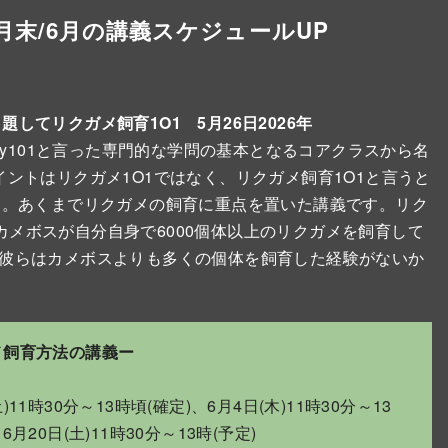
5月末/6月の講義スケジュールUP
してリクガメ飼育1O1 5月26日2026年
ology101と言った専門的な学問の基本となるコアクラスから名
イントはリクガメ1O1ではなく、リクガメ飼育1O1と言うと
す。あくまでリクガメの飼育に重点を置いた講義です。リク
メボスが自分自身で6000個体以上のリクガメを飼育して
ら彼らはカメボスよりも多くの個体を飼育した経験がないか
メ飼育方法の講義ー
1時30分～13時頃(確定)、6月4日(木)11時30分～13
6月20日(土)11時30分～13時(予定)