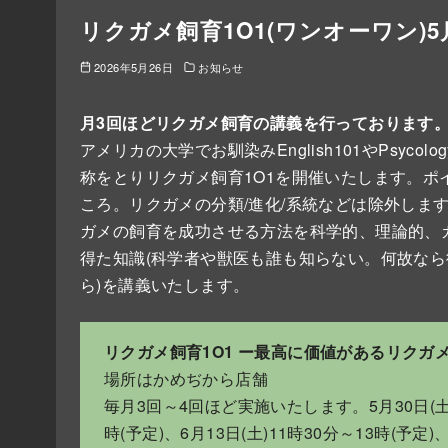
リクガメ飼育1O1(ワンオーワン)
2026年5月26日
お知らせ
月3回ほどリクガメ飼育の講義を行っております。題
アメリカの大学でお馴染みEnglish101やPsyc
称をとりリクガメ飼育1O1を開催いたします。ポ
ころ。リクガメの分類/進化/系統などは除外しま
ガメの飼育を成功させる方法を科学的、理論的、カ
得た知識(科学者や獣医も誰も知らない。何故な
ら)を講義いたします。
リクガメ飼育1O1 ー最高に価値があるリクガ
場所はかめぢから店舗
毎月3回～4回ほど実施いたします。5月30日(土)1
時(予定)、6月13日(土)11時30分～13時(予定)、