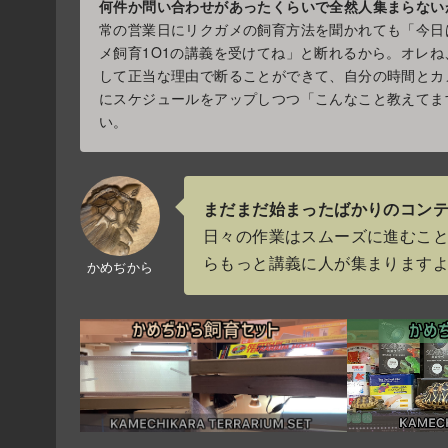
何件か問い合わせがあったくらいで全然人集まらないが(
常の営業日にリクガメの飼育方法を聞かれても「今日
メ飼育1O1の講義を受けてね」と断れるから。オレ
して正当な理由で断ることができて、自分の時間とカ
にスケジュールをアップしつつ「こんなこと教えてま
い。
まだまだ始まったばかりのコン
日々の作業はスムーズに進むこ
らもっと講義に人が集まります
かめぢから