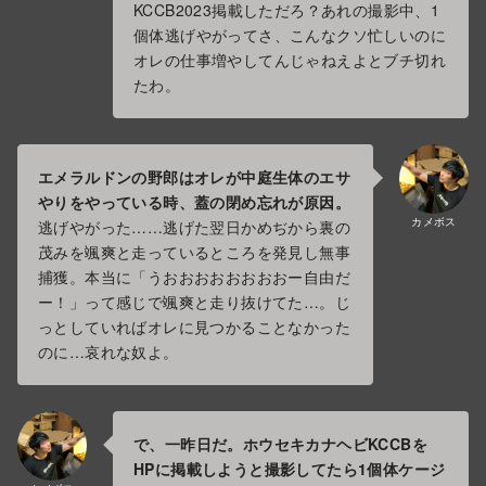
KCCB2023掲載しただろ？あれの撮影中、1
個体逃げやがってさ、こんなクソ忙しいのに
オレの仕事増やしてんじゃねえよとブチ切れ
たわ。
エメラルドンの野郎はオレが中庭生体のエサ
やりをやっている時、蓋の閉め忘れが原因。
カメボス
逃げやがった……逃げた翌日かめぢから裏の
茂みを颯爽と走っているところを発見し無事
捕獲。本当に「うおおおおおおおおー自由だ
ー！」って感じで颯爽と走り抜けてた…。じ
っとしていればオレに見つかることなかった
のに…哀れな奴よ。
で、一昨日だ。ホウセキカナヘビKCCBを
HPに掲載しようと撮影してたら1個体ケージ