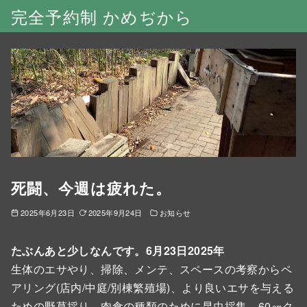
完全予約制 かめぢから
死闘、今週は疲れた。
2025年6月23日
2025年9月24日
お知らせ
たぶんあと少しなんです。6月23日2025年
生体のエサやり、掃除、メンテ、スペースの考察からペ
アリング(店内/中庭/別棟繁殖場)、より良いエサを与える
ための野草採り、肉食の種類のために昆虫採集、60㎝ク