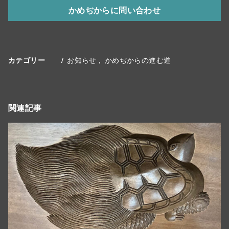
かめぢからに問い合わせ
お知らせ
かめぢからの進む道
カテゴリー
関連記事