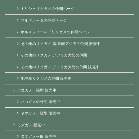
ギリシャリクガメの仲間ページ
マルギナータの仲間ページ
ホルスフィールドリクガメの仲間ページ
その他のリクガメ 南/東南アジアの仲間 販売中
その他のリクガメ アフリカ大陸の仲間
その他のリクガメ アメリカ大陸の仲間 販売中
地中海リクガメの仲間 販売中
ハコガメ、陸型 販売中
ハコガメの仲間 販売中
ヤマガメ、陸型 販売中
ミズガメ 販売中
ヌマガメ一般 販売中