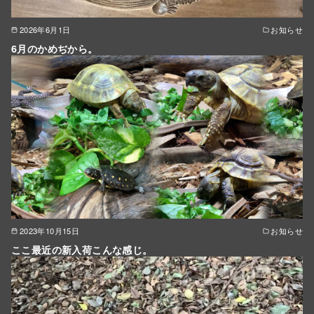
2026年6月1日
お知らせ
6月のかめぢから。
2023年10月15日
お知らせ
ここ最近の新入荷こんな感じ。