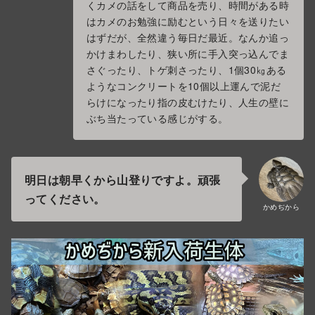
くカメの話をして商品を売り、時間がある時
はカメのお勉強に励むという日々を送りたい
はずだが、全然違う毎日だ最近。なんか追っ
かけまわしたり、狭い所に手入突っ込んでま
さぐったり、トゲ刺さったり、1個30㎏ある
ようなコンクリートを10個以上運んで泥だ
らけになったり指の皮むけたり、人生の壁に
ぶち当たっている感じがする。
明日は朝早くから山登りですよ。頑張
ってください。
かめぢから