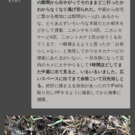
カメボス
の隙間から出やがってそのままどこ行ったか
わからなくなり逃げ切られた。
中庭から自宅
に繋がる敷地には隙間がいっぱいあるから
な。とりあえずいろいろな木箱だとか材木を
どかして捜索。ニホンヤモリ3匹、二ホンカ
ナヘビ4匹、二ホントカゲ１匹が出てくる出
てくるで、一瞬捕まえようと思ったが「お前
らじゃない」と無視してホウセキカナヘビの
捜索にあたるがいない。一旦冷静になって店
内のカメにエサやりをして
1時間ほどしてま
た中庭に出て見ると、いるいるいました。広
いスペースに出てきて余裕こいて日光浴しと
る。
絶対に捕まえる自信があったのでiPadを
取り出しHPネタように撮影してから無事に
捕獲。