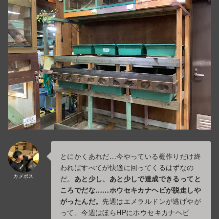
とにかくあれだ…今やっている棚作りだけ終
わればすべてが快適に回ってくるはずなの
カメボス
だ。
あと少し、あと少しで達成できるってと
ころでだな……ホウセキカナヘビが脱走しや
がったんだ。
先週はエメラルドンが逃げやが
って、今週はほらHPにホウセキカナヘビ