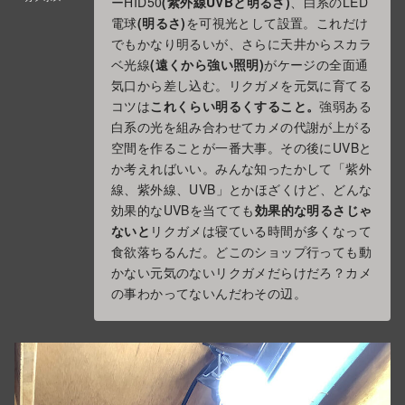
ーHID50
(紫外線UVBと明るさ)
、白系のLED
電球
(明るさ)
を可視光として設置。これだけ
でもかなり明るいが、さらに天井からスカラ
ベ光線
(遠くから強い照明)
がケージの全面通
気口から差し込む。リクガメを元気に育てる
コツは
これくらい明るくすること。
強弱ある
白系の光を組み合わせてカメの代謝が上がる
空間を作ることが一番大事。その後にUVBと
か考えればいい。みんな知ったかして「紫外
線、紫外線、UVB」とかほざくけど、どんな
効果的なUVBを当てても
効果的な明るさじゃ
ないと
リクガメは寝ている時間が多くなって
食欲落ちるんだ。どこのショップ行っても動
かない元気のないリクガメだらけだろ？カメ
の事わかってないんだわその辺。