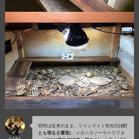
照明は従来のまま。ツインライト蛍光灯
(2灯
とも明るさ重視)
、メタハラソーラーラプタ
カメボス