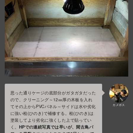
思った通りケージの底部分がガタガタだった
ので、クリーニング～12㎜厚の木板を入れ
カメボス
てその上からPVCパネル～サイドは水や劣化
に強い桧(ひのき)で補修する。桧(ひのき)は
塗装してより劣化に強くした上で貼ってい
く。
HPでの連続写真では早いが、閑古鳥パ