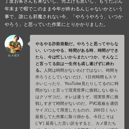
丁度お客さんも来ないし、売上げも悪いし、もうたぶん
年末まで暇でこのまま今年が終わるんじゃないかという
事で、誰にも邪魔されない今、「やろうやろう、いつか
やろう」と思っていた作業にとりかかりました。
やるやる詐欺発動だ。やろうと思ってやらな
い、いつかやる、時間がある時、時間ができ
カメボス
たら、今は忙しいからまたいつか、そんなこ
と言ってる奴は一生何も成し遂げずに終わ
る。
人間は時間がないわけではない。時間を
作ろうとしていないだけ。1日何時間もスマ
ホいじったり、YouTube見たりしてるのに時
間がないと言って現実世界に挑戦しない奴ら
はクソザコだ。オレは違うぞ。現実世界に挑
戦しすぎて時間がないのだ。PVC底板を適切
サイズにして用意したものの、200日くらい
延長してた作業に取り掛かる、今日こそは
(;’∀’) 延長した言い訳をすると、カメ君たち