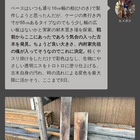
ベースはいつも通り10㎝幅の桧(ひのき)で製
作しようと思ったんだが、ケージの奥行き内
カメボス
寸が55㎝あるタイプなのでもう少し幅の広
い板はないかと実家の材木置き場を探索。
戦
前からここにあったであろう気合の入った古
木を発見。ちょうど良い大きさ、内村家先祖
の魂が入ってそうなのでこれに決定。
軽くヤ
スリ掛けをしただけで彩色はなし、生物にや
さしい透明ニスをトロトロに塗り仕上げる。
古木自身の汚れ、時の流れによる変色を最大
限に活かそう。ここまで3日。