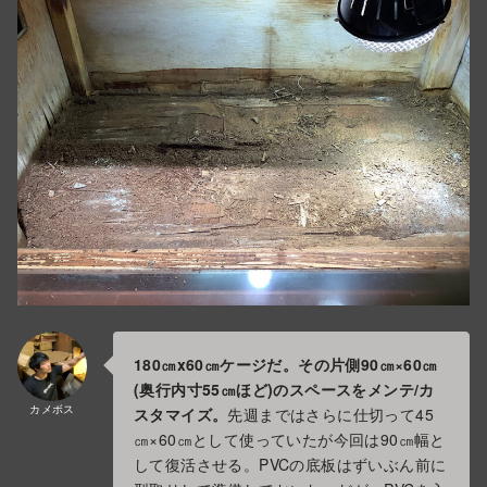
180㎝x60㎝ケージだ。その片側90㎝×60㎝
(奥行内寸55㎝ほど)のスペースをメンテ/カ
カメボス
スタマイズ。
先週まではさらに仕切って45
㎝×60㎝として使っていたが今回は90㎝幅と
して復活させる。PVCの底板はずいぶん前に