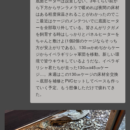
底面ヒーターは設置しない。3年くらい前か
ら下方からサンラメラで暖めれば夜間の床材
はある程度保温されることがわかったのでこ
こ最近はケージのメンテついでに底面ヒータ
ーを全部取り外している。皆さんがリクガメ
を飼育する時はしっかりとパネルヒーターを
ちゃんと敷けよ(1個2個のケージならそっち
方が安上がりである)。130㎝かめぢからケー
ジからイベラギリシャ軍団を移動。新しい環
境で皆ウキウキしているようだな。イベラギ
リシャ君たちが去った130㎝x45㎝ケー
ジ…。来週はこの130㎝ケージの床材全交換
～底部を補修とPVCセットしてベースも作っ
ていく予定、もう想像しただけで疲れてき
た。