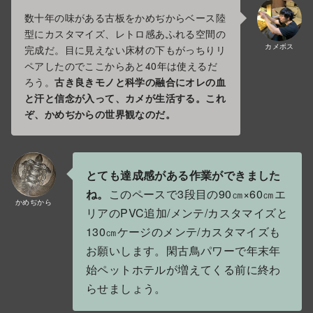
数十年の味がある古板をかめぢからベース陸
型にカスタマイズ、レトロ感あふれる空間の
カメボス
完成だ。目に見えない床材の下もがっちりリ
ペアしたのでここからあと40年は使えるだ
ろう。
古き良きモノと科学の融合にオレの血
と汗と信念が入って、カメが生活する。これ
ぞ、かめぢからの世界観なのだ。
とても達成感がある作業ができました
ね。
このペースで3段目の90㎝×60㎝エ
かめぢから
リアのPVC追加/メンテ/カスタマイズと
130㎝ケージのメンテ/カスタマイズも
お願いします。閑古鳥パワーで年末年
始ペットホテルが増えてくる前に終わ
らせましょう。