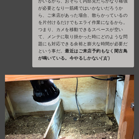
がいるから、おそらく内部見たらかなり補強
が必要となり一筋縄ではいかないだろうか
ら、ご来店があった場合、散らかっているの
を片付けるだけでもエライ作業になるから。
つまり、カメを移動できるスペースが空い
て、メンテに取り掛かった時にどのような問
題にも対応できる余裕と膨大な時間が必要だ
という事だ。
最近はご来店予約もなく閑古鳥
が鳴いている。今やるしかない(‘Д’)