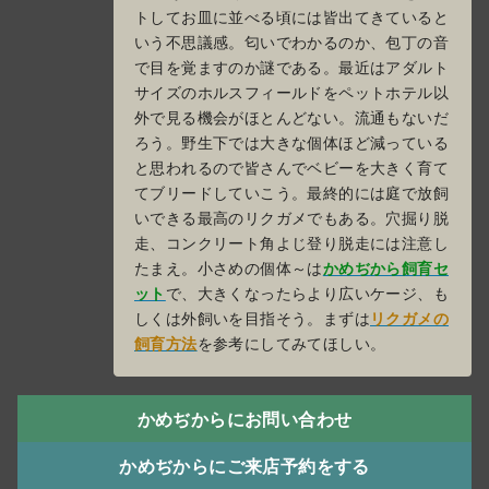
トしてお皿に並べる頃には皆出てきていると
いう不思議感。匂いでわかるのか、包丁の音
で目を覚ますのか謎である。最近はアダルト
サイズのホルスフィールドをペットホテル以
外で見る機会がほとんどない。流通もないだ
ろう。野生下では大きな個体ほど減っている
と思われるので皆さんでベビーを大きく育て
てブリードしていこう。最終的には庭で放飼
いできる最高のリクガメでもある。穴掘り脱
走、コンクリート角よじ登り脱走には注意し
たまえ。小さめの個体～は
かめぢから飼育セ
ット
で、大きくなったらより広いケージ、も
しくは外飼いを目指そう。まずは
リクガメの
飼育方法
を参考にしてみてほしい。
かめぢからにお問い合わせ
かめぢからにご来店予約をする