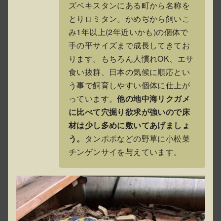
ズベキスタンにある町から名称を
とりロミタン。かめぢから飼いこ
み1年以上(2年近いかも)の個体で
手の平サイズまで成長してきてお
ります。もちろん人慣れOK、エサ
食い抜群、日本の気候に順応とい
う事で飼育しやすい個体に仕上が
っています。
他の地中海リクガメ
に比べて穴掘り欲求が強いので床
材は少し多めに敷いてあげましょ
う。
タンポポなどの野草に小松菜
チンゲンサイを与えています。