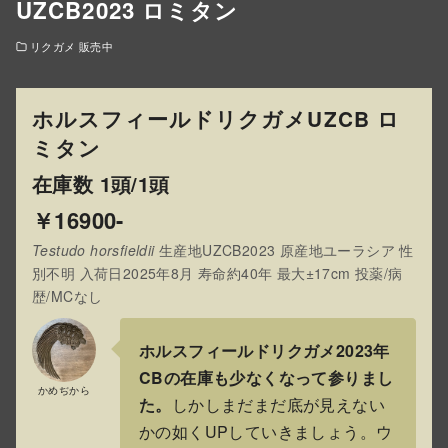
UZCB2023 ロミタン
リクガメ 販売中
ホルスフィールドリクガメUZCB ロ
ミタン
在庫数 1頭/1頭
￥16900-
Testudo horsfieldii
生産地UZCB2023 原産地ユーラシア 性
別不明 入荷日2025年8月 寿命約40年 最大±17cm 投薬/病
歴/MCなし
ホルスフィールドリクガメ2023年
CBの在庫も少なくなって参りまし
かめぢから
た。
しかしまだまだ底が見えない
かの如くUPしていきましょう。ウ