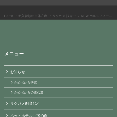
Home
新入荷順の生体在庫
リクガメ 販売中
NEW ホルスフィールドリクガメUZCB2023 ロミタン
メニュー
お知らせ
かめぢから研究
かめぢからの進む道
リクガメ飼育1O1
ペットホテルご宿泊例