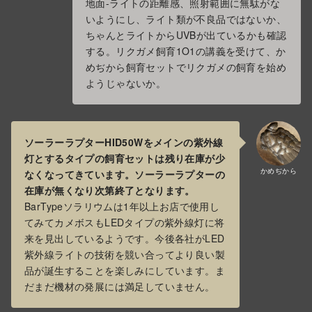
地面-ライトの距離感、照射範囲に無駄がな
いようにし、ライト類が不良品ではないか、
ちゃんとライトからUVBが出ているかも確認
する。リクガメ飼育1O1の講義を受けて、か
めぢから飼育セットでリクガメの飼育を始め
ようじゃないか。
ソーラーラプターHID50Wをメインの紫外線
灯とするタイプの飼育セットは残り在庫が少
かめぢから
なくなってきています。ソーラーラプターの
在庫が無くなり次第終了となります。
BarTypeソラリウムは1年以上お店で使用し
てみてカメボスもLEDタイプの紫外線灯に将
来を見出しているようです。今後各社がLED
紫外線ライトの技術を競い合ってより良い製
品が誕生することを楽しみにしています。ま
だまだ機材の発展には満足していません。